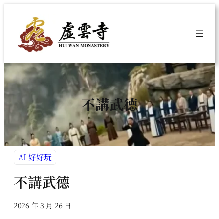
跳
至
主
要
內
容
不講武德
AI 好好玩
不講武德
2026 年 3 月 26 日