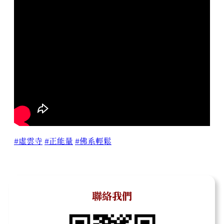
#虛雲寺
#正能量
#佛系輕鬆
聯絡我們