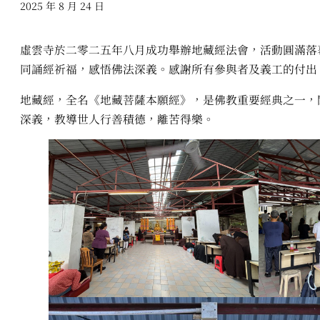
2025 年 8 月 24 日
虛雲寺於二零二五年八月成功舉辦地藏經法會，活動圓滿落
同誦經祈福，感悟佛法深義。感謝所有參與者及義工的付出
地藏經，全名《地藏菩薩本願經》，是佛教重要經典之一，
深義，教導世人行善積德，離苦得樂。