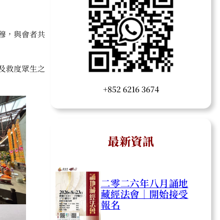
穆，與會者共
及救度眾生之
+852 6216 3674
最新資訊
二零二六年八月誦地
藏經法會｜開始接受
報名