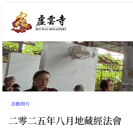
跳
至
主
要
內
容
活動照片
二零二五年八月地藏經法會