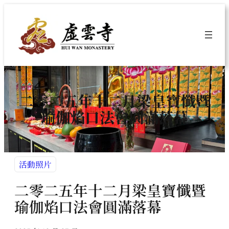
跳
至
主
要
內
容
二零二五年十二月梁皇寶懺暨
瑜伽焰口法會圓滿落幕
活動照片
二零二五年十二月梁皇寶懺暨
瑜伽焰口法會圓滿落幕