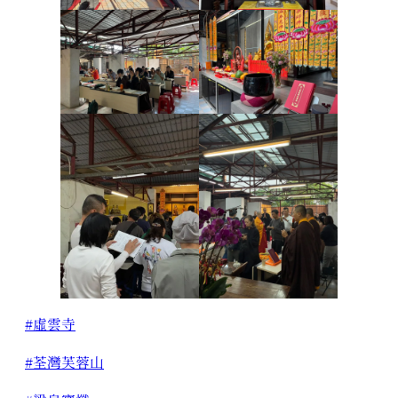
#虛雲寺
#荃灣芙蓉山