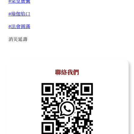
#梁皇寶懺
#瑜伽焰口
#法會圓滿
消災延壽
聯絡我們