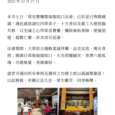
2025 年 12 月 27 日
本寺七日「梁皇寶懺暨瑜伽焰口法會」已於是日殊勝圓
滿！謹此感恩諸位四眾弟子、十方善信及義工大德蒞臨
共修，以至誠之心拜梁皇寶懺，懺除無始業障、閉塞惡
道、超薦亡靈、祈求消災延壽。
法會期間，大眾依古儀軌虔誠拜懺，法音宣流，佛光普
照；圓滿日恭施瑜伽焰口，火光照耀幽冥，普濟六道孤
魂，功德無量，善緣廣結。
虛雲寺謹向所有參與及護持之功德主致以最誠摯謝意！
以此勝緣，祈願正法久住、眾生離苦、同登極樂。