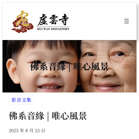
跳
至
主
要
內
容
佛系音緣 | 唯心風景
影音文集
佛系音緣 | 唯心風景
2025 年 8 月 23 日