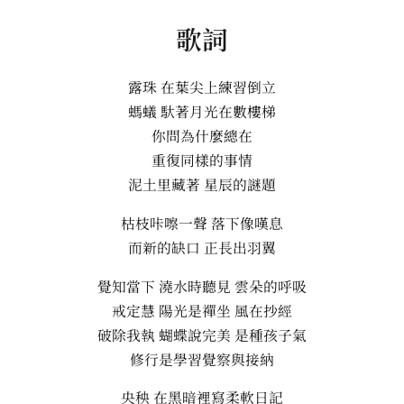
歌詞
露珠 在葉尖上練習倒立
螞蟻 馱著月光在數樓梯
你問為什麼總在
重復同樣的事情
泥土里藏著 星辰的謎題
枯枝咔嚓一聲 落下像嘆息
而新的缺口 正長出羽翼
覺知當下 澆水時聽見 雲朵的呼吸
戒定慧 陽光是禪坐 風在抄經
破除我執 蝴蝶說完美 是種孩子氣
修行是學習覺察與接納
央秧 在黑暗裡寫柔軟日記