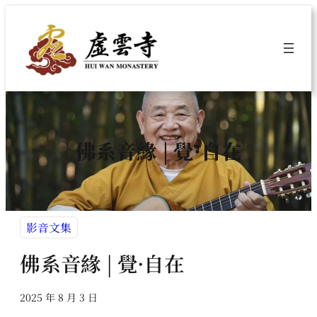
跳
至
主
要
內
容
佛系音緣 | 覺·自在
影音文集
佛系音緣 | 覺·自在
2025 年 8 月 3 日