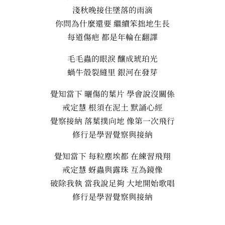
淺秋晚接住墜落的雨滴
你問為什麼還要 繼續笨拙地生長
每道傷疤 都是年輪在翻譯
毛毛蟲的眼淚 釀成琥珀光
蝸牛殼裂縫里 銀河在發芽
覺知當下 曬傷的葉片 學會說沒關係
戒定慧 根須在泥土 默誦心經
覺察接納 落葉撲向地 像第一次飛行
修行是學習覺察與接納
覺知當下 每粒塵埃都 在練習飛翔
戒定慧 蚜蟲與露珠 互為鏡像
破除我執 當我說足夠 大地開始歌唱
修行是學習覺察與接納