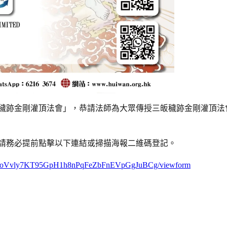
穢跡金剛灌頂法會」，恭請法師為大眾傳授三皈穢跡金剛灌頂法
請務必提前點擊以下連結或掃描海報二維碼登記。
BK6oVvly7KT95GpH1h8nPqFeZbFnEVpGgJuBCg/viewform