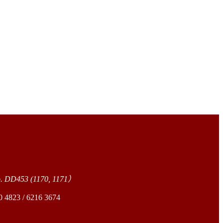
o. DD453 (1170, 1171）
23 / 6216 3674