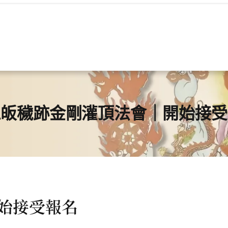
三皈穢跡金剛灌頂法會｜開始接受
始接受報名