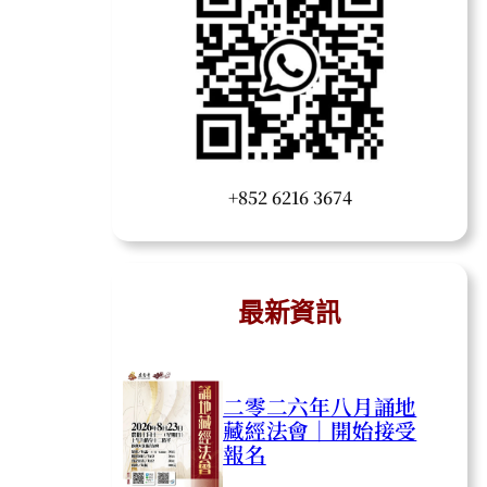
+852 6216 3674
最新資訊
二零二六年八月誦地
藏經法會｜開始接受
報名