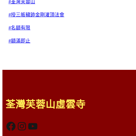
#荃灣芙蓉山
#授三皈穢跡金剛灌頂法會
#名額有限
#額滿即止
荃灣芙蓉山虛雲寺
Facebook
Instagram
YouTube