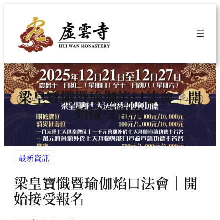
跳
至
主
要
內
容
梁皇寶懺暨瑜伽焰口法會｜開
始接受報名
最新資訊
梁皇寶懺暨瑜伽焰口法會｜開
始接受報名