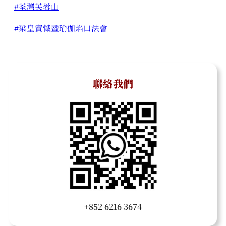
#荃灣芙蓉山
#梁皇寶懺暨瑜伽焰口法會
聯絡我們
+852 6216 3674