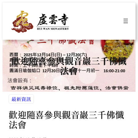
跳
至
主
要
內
容
歡迎隨喜參與觀音巖三千佛懺
法會
最新資訊
歡迎隨喜參與觀音巖三千佛懺
法會