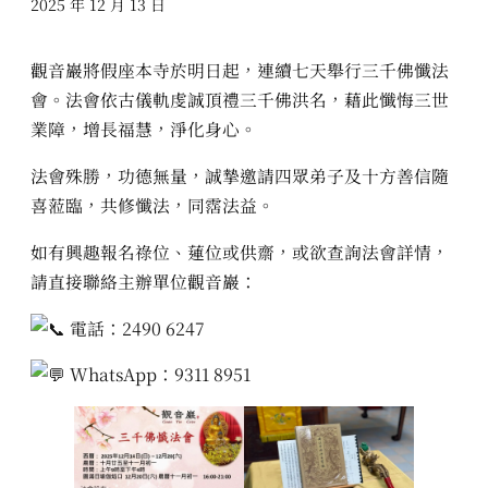
2025 年 12 月 13 日
觀音巖將假座本寺於明日起，連續七天舉行三千佛懺法
會。法會依古儀軌虔誠頂禮三千佛洪名，藉此懺悔三世
業障，增長福慧，淨化身心。
法會殊勝，功德無量，誠摯邀請四眾弟子及十方善信隨
喜蒞臨，共修懺法，同霑法益。
如有興趣報名祿位、蓮位或供齋，或欲查詢法會詳情，
請直接聯絡主辦單位觀音巖：
電話：2490 6247
WhatsApp：9311 8951