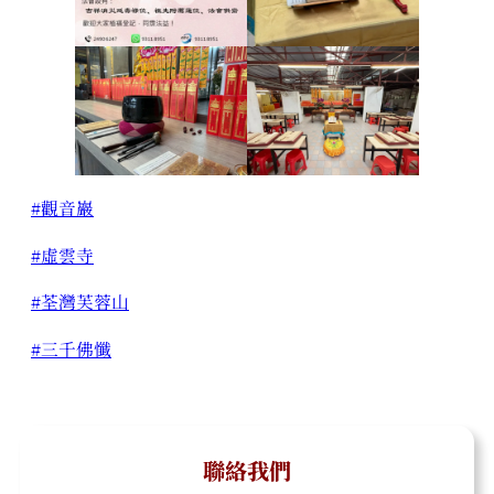
#觀音巖
#虛雲寺
#荃灣芙蓉山
#三千佛懺
聯絡我們