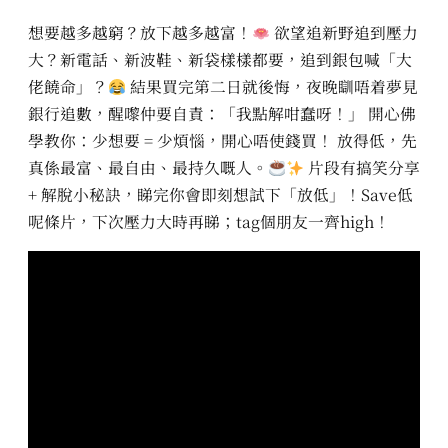
想要越多越窮？放下越多越富！
欲望追新野追到壓力
大？新電話、新波鞋、新袋樣樣都要，追到銀包喊「大
佬饒命」？
結果買完第二日就後悔，夜晚瞓唔着夢見
銀行追數，醒嚟仲要自責：「我點解咁蠢呀！」 開心佛
學教你：少想要 = 少煩惱，開心唔使錢買！ 放得低，先
真係最富、最自由、最持久嘅人。
片段有搞笑分享
+ 解脫小秘訣，睇完你會即刻想試下「放低」！Save低
呢條片，下次壓力大時再睇；tag個朋友一齊high！