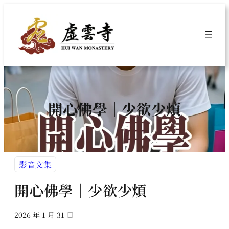
跳
至
主
要
內
容
開心佛學｜少欲少煩
影音文集
開心佛學｜少欲少煩
2026 年 1 月 31 日