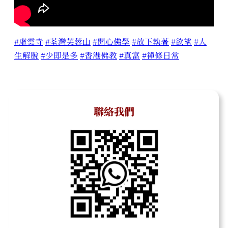
#虛雲寺
#荃灣芙蓉山
#開心佛學
#放下執著
#欲望
#人
生解脫
#少即是多
#香港佛教
#真富
#禪修日常
聯絡我們