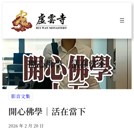
跳
至
主
要
內
容
開心佛學｜活在當下
影音文集
開心佛學｜活在當下
2026 年 2 月 20 日