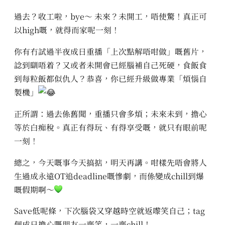
過去？收工啦，bye～ 未來？未開工，唔使驚！真正可
以high嘅，就得而家呢一刻！
你有冇試過半夜成日重播「上次點解唔咁做」嘅舊片，
諗到瞓唔着？又或者未開會已經腦補自己死硬，食飯食
到每粒飯都似仇人？恭喜，你已經升級做專業「煩惱自
製機」
正所謂：過去係舊聞，重播只會多煩；未來未到，擔心
等於白痴稅。真正有得玩、有得享受嘅，就只有眼前呢
一刻！
總之，今天嘅事今天搞掂，明天再講。咁樣先唔會將人
生過成永遠OT追deadline嘅慘劇，而係變成chill到爆
嘅假期啊～
Save低呢條，下次腦袋又穿越時空就返嚟笑自己；tag
個成日擔心嘅朋友一齊笑，一齊chill！