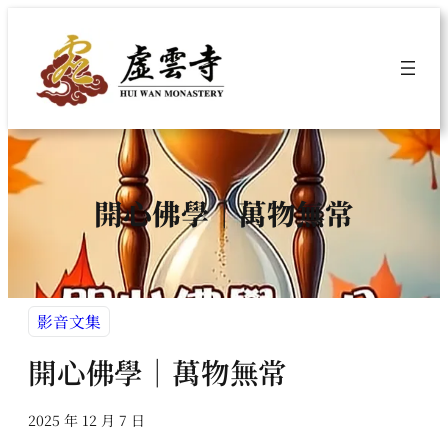
跳
至
主
要
內
容
開心佛學｜萬物無常
影音文集
開心佛學｜萬物無常
2025 年 12 月 7 日