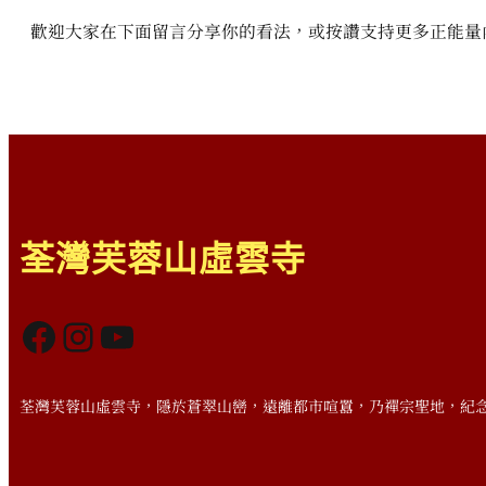
歡迎大家在下面留言分享你的看法，或按讚支持更多正能量
荃灣芙蓉山虛雲寺
Facebook
Instagram
YouTube
荃灣芙蓉山虛雲寺，隱於蒼翠山巒，遠離都市喧囂，乃禪宗聖地，紀