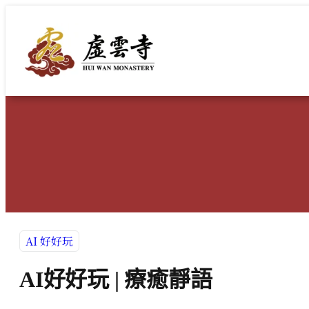
跳
至
主
要
內
容
AI 好好玩
AI好好玩 | 療癒靜語