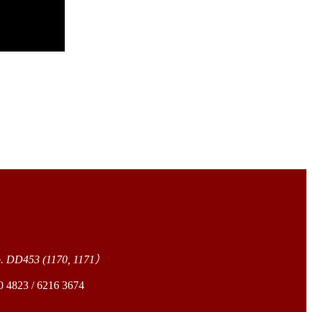
o. DD453 (1170, 1171）
23 / 6216 3674