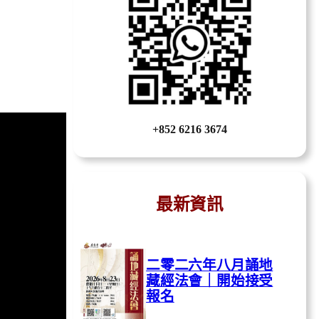
+852 6216 3674
最新資訊
二零二六年八月誦地
藏經法會｜開始接受
報名