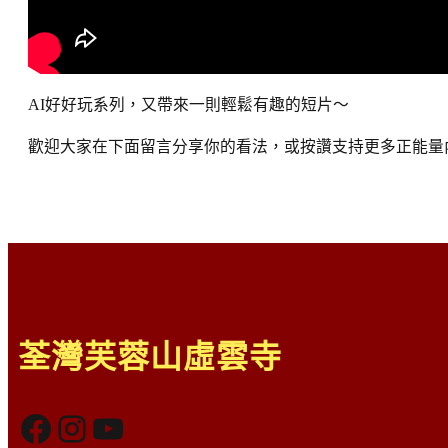
AI好好玩系列，又帶來一則輕鬆有趣的短片～
歡迎大家在下面留言分享你的看法，或按讚支持更多正能量
荃灣芙蓉山虛雲寺
Facebook
Instagram
YouTube