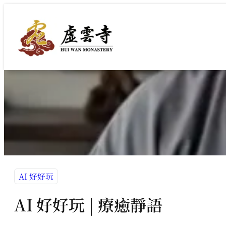
跳
至
主
要
內
容
AI 好好玩
AI 好好玩 | 療癒靜語