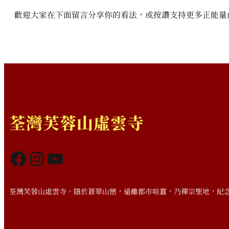
歡迎大家在下面留言分享你的看法，或按讚支持更多正能量
荃灣芙蓉山虛雲寺
Facebook
Instagram
YouTube
荃灣芙蓉山虛雲寺，隱於蒼翠山巒，遠離都市喧囂，乃禪宗聖地，紀