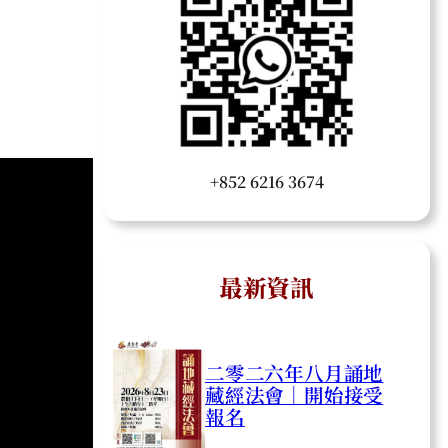
+852 6216 3674
最新資訊
二零二六年八月誦地
藏經法會｜開始接受
報名