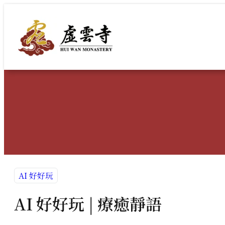
跳
至
主
要
內
容
AI 好好玩
AI 好好玩 | 療癒靜語