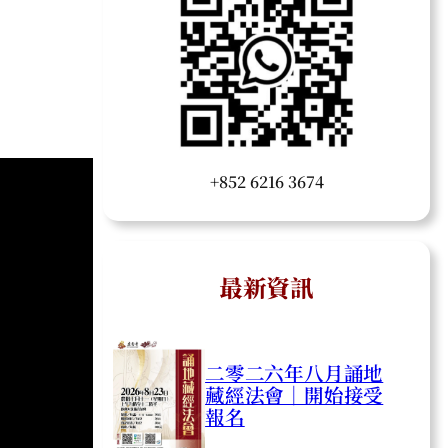
+852 6216 3674
最新資訊
二零二六年八月誦地
藏經法會｜開始接受
報名