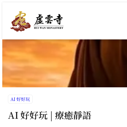
跳
至
主
要
內
容
AI 好好玩
AI 好好玩 | 療癒靜語