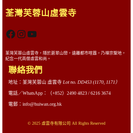
荃灣芙蓉山虛雲寺
Facebook
Instagram
YouTube
荃灣芙蓉山虛雲寺，隱於蒼翠山巒，遠離都市喧囂，乃禪宗聖地，
紀念一代高僧虛雲和尚。
聯絡我們
地址：荃灣芙蓉山 虛雲寺
Lot no. DD453 (1170, 1171）
電話／WhatsApp：（+852）2490 4823 / 6216 3674
電郵：info@huiwan.org.hk
© 2025 虛雲寺有限公司 All Rights Reserved