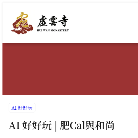
跳
至
主
要
內
容
AI 好好玩
AI 好好玩 | 肥Cal與和尚