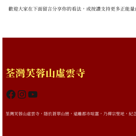
歡迎大家在下面留言分享你的看法，或按讚支持更多正能量
荃灣芙蓉山虛雲寺
Facebook
Instagram
YouTube
荃灣芙蓉山虛雲寺，隱於蒼翠山巒，遠離都市喧囂，乃禪宗聖地，紀