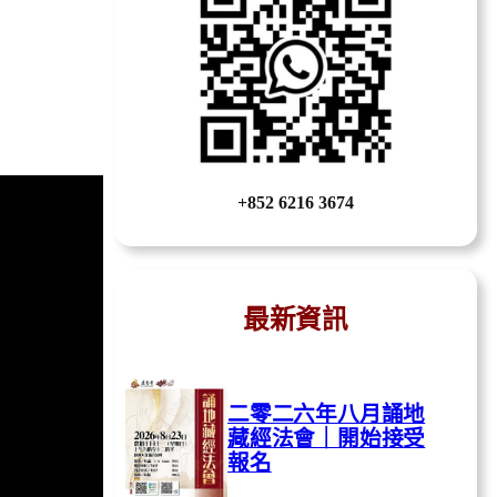
+852 6216 3674
最新資訊
二零二六年八月誦地
藏經法會｜開始接受
報名