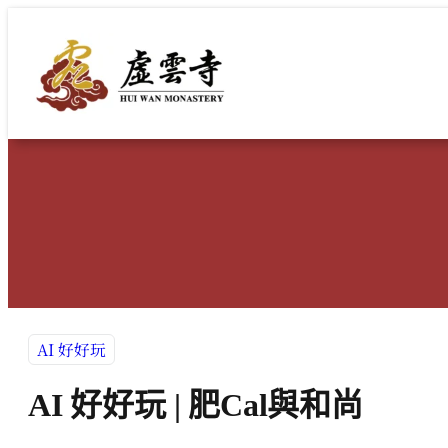
跳
至
主
要
內
容
AI 好好玩
AI 好好玩 | 肥Cal與和尚