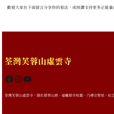
歡迎大家在下面留言分享你的看法，或按讚支持更多正能量
荃灣芙蓉山虛雲寺
Facebook
Instagram
YouTube
荃灣芙蓉山虛雲寺，隱於蒼翠山巒，遠離都市喧囂，乃禪宗聖地，紀