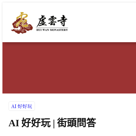
跳
至
主
要
內
容
AI 好好玩
AI 好好玩 | 街頭問答