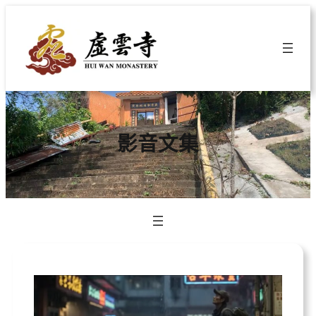
跳
至
主
要
內
容
影音文集