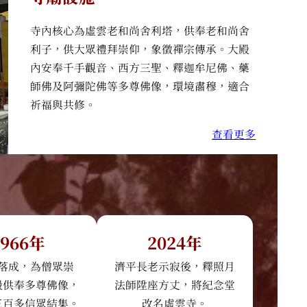
寺內核心為虛雲老和尚舍利塔，供奉老和尚舍
利子，供大眾禮拜崇仰，象徵禪宗傳承。大殿
內安奉千手觀音、西方三聖、釋迦牟尼佛、藥
師佛及阿彌陀佛等多尊佛像，環境肅穆，適合
祈福與共修。
查看更多
1966年
2024年
落成，為僧眾崇
濟平長老示寂後，釋照月
殿供奉多尊佛像，
法師陞座方丈，將紀念堂
三百多信眾結集。
改名虛雲寺。