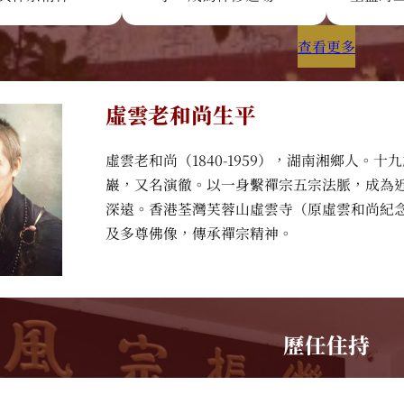
查看更多
虛雲老和尚生平
虛雲老和尚（1840-1959），湖南湘鄉人
巖，又名演徹。以一身繫禪宗五宗法脈，成為
深遠。香港荃灣芙蓉山虛雲寺（原虛雲和尚紀念
及多尊佛像，傳承禪宗精神。
歷任住持