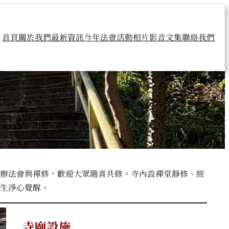
首頁
關於我們
最新資訊
今年法會
活動相片
影音文集
聯絡我們
辦法會與禪修，歡迎大眾隨喜共修。寺內設禪堂靜修、經
生淨心覺醒。
寺廟設施