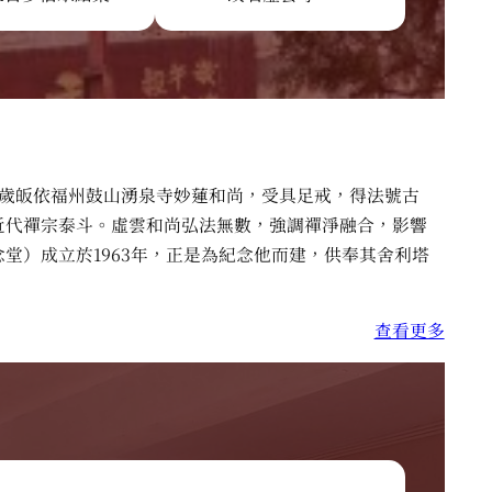
。十九歲皈依福州鼓山湧泉寺妙蓮和尚，受具足戒，得法號古
近代禪宗泰斗。虛雲和尚弘法無數，強調禪淨融合，影響
堂）成立於1963年，正是為紀念他而建，供奉其舍利塔
查看更多