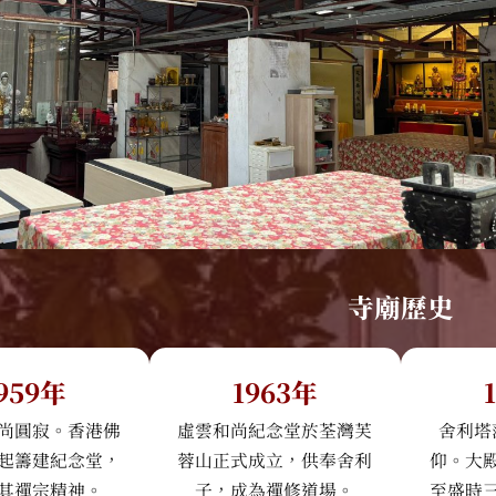
寺廟歷史
959年
1963年
尚圓寂。香港佛
虛雲和尚紀念堂於荃灣芙
舍利塔
起籌建紀念堂，
蓉山正式成立，供奉舍利
仰。大
其禪宗精神。
子，成為禪修道場。
至盛時