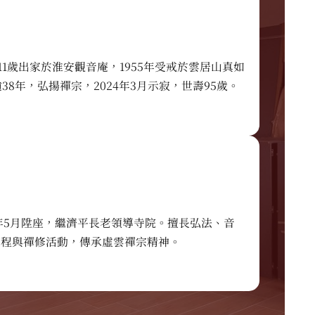
。11歲出家於淮安觀音庵，1955年受戒於雲居山真如
38年，弘揚禪宗，2024年3月示寂，世壽95歲。
4年5月陞座，繼濟平長老領導寺院。擅長弘法、音
工程與禪修活動，傳承虛雲禪宗精神。