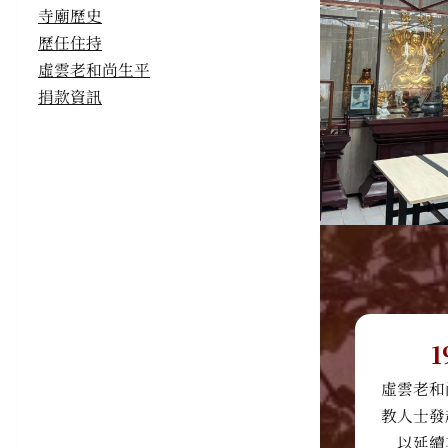
寺廟歷史
歷任住持
虛雲老和尚生平
捐款資訊
1
虛雲老和
教人士發
以延續