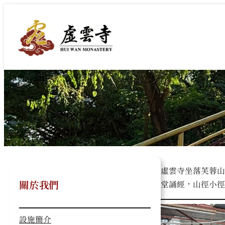
跳
至
主
要
內
容
虛雲寺坐落芙蓉山
關於我們
堂誦經，山徑小徑
設施簡介