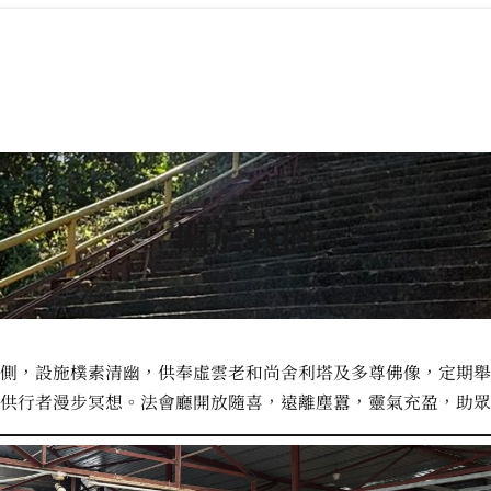
關於我們
側，設施樸素清幽，供奉虛雲老和尚舍利塔及多尊佛像，定期舉
供行者漫步冥想。法會廳開放隨喜，遠離塵囂，靈氣充盈，助眾